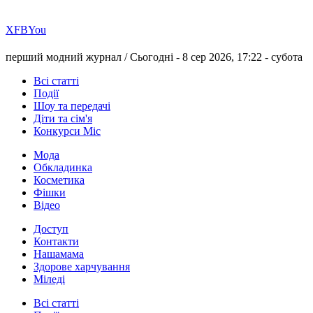
Х
FB
You
перший модний журнал /
Сьогодні - 8 сер 2026, 17:22 -
субота
Всі статті
Події
Шоу та передачі
Діти та сім'я
Конкурси Міс
Мода
Обкладинка
Косметика
Фішки
Відео
Доступ
Контакти
Нашамама
Здорове харчування
Міледі
Всі статті