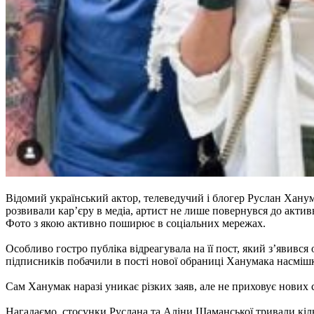
Відомий український актор, телеведучий і блогер Руслан Хану
розвивали кар’єру в медіа, артист не лише повернувся до акти
Фото з якою активно поширює в соціальних мережах.
Особливо гостро публіка відреагувала на її пост, який з’явився
підписників побачили в пості нової обраниці Ханумака насмішку
Сам Ханумак наразі уникає різких заяв, але не приховує нових 
Нагадаємо, стосунки Руслана та Аліни Шаманської тривали кільк