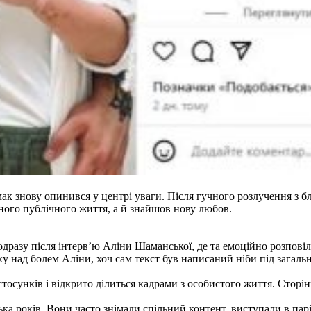
мак знову опинився у центрі уваги. Після гучного розлучення з
вного публічного життя, а й знайшов нову любов.
 одразу після інтерв’ю Аліни Шаманської, де та емоційно розпові
 над болем Аліни, хоч сам текст був написаний ніби під загальн
стосунків і відкрито ділиться кадрами з особистого життя. Сторі
а років. Вони часто знімали спільний контент, виступали в парі 