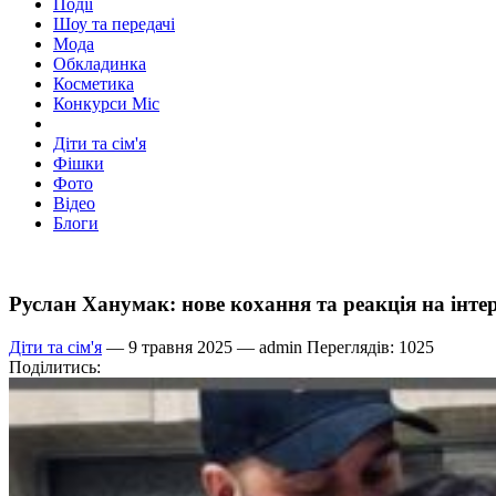
Події
Шоу та передачі
Мода
Обкладинка
Косметика
Конкурси Міс
Діти та сім'я
Фішки
Фото
Відео
Блоги
Руслан Ханумак: нове кохання та реакція на інт
Діти та сім'я
— 9 травня 2025 —
admin
Переглядів: 1025
Поділитись: