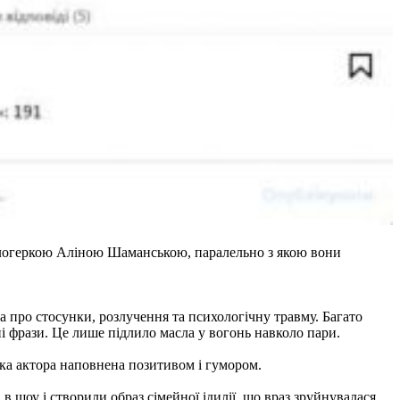
 блогеркою Аліною Шаманською, паралельно з якою вони
ла про стосунки, розлучення та психологічну травму. Багато
і фрази. Це лише підлило масла у вогонь навколо пари.
нка актора наповнена позитивом і гумором.
в шоу і створили образ сімейної ідилії, що враз зруйнувалася