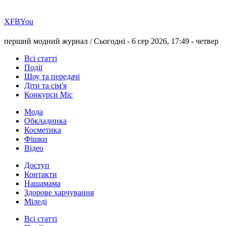
Х
FB
You
перший модний журнал /
Сьогодні - 6 сер 2026, 17:49 -
четвер
Всі статті
Події
Шоу та передачі
Діти та сім'я
Конкурси Міс
Мода
Обкладинка
Косметика
Фішки
Відео
Доступ
Контакти
Нашамама
Здорове харчування
Міледі
Всі статті