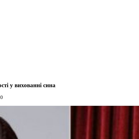
ті у вихованні сина
20