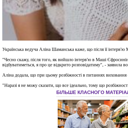
Українська ведуча Аліна Шаманська каже, що після її інтерв'ю
"Чесно скажу, після того, як вийшло інтерв'ю в Маші Єфросинін
відбуватиметься, я про це відкрито розповідатиму", - заявила во
Аліна додала, що при цьому розбіжності в питаннях виховання 
"Наразі я не можу сказати, що все ідеально, тому що розбіжності 