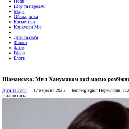
Події
Шоу та передачі
Мода
Обкладинка
Косметика
Конкурси Міс
Діти та сім'я
Фішки
Фото
Відео
Блоги
Шаманська: Ми з Ханумаком досі маємо розбіжнос
Діти та сім'я
— 17 вересня 2025 —
lemberglegion
Переглядів: 11
Поділитись: