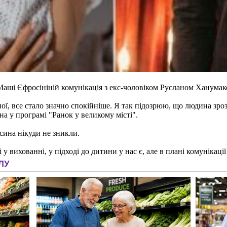
 Маші Єфросініній комунікація з екс-чоловіком Русланом Ханума
ої, все стало значно спокійніше. Я так підозрюю, що людина зро
на у програмі "Ранок у великому місті".
сина нікуди не зникли.
у вихованні, у підході до дитини у нас є, але в плані комунікації