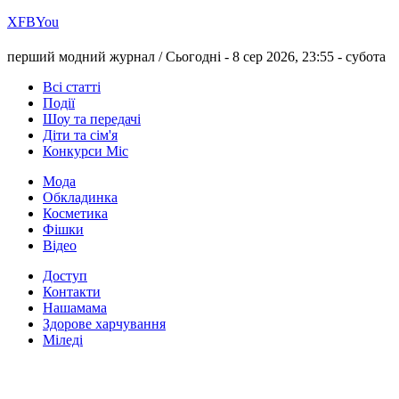
Х
FB
You
перший модний журнал /
Сьогодні - 8 сер 2026, 23:55 -
субота
Всі статті
Події
Шоу та передачі
Діти та сім'я
Конкурси Міс
Мода
Обкладинка
Косметика
Фішки
Відео
Доступ
Контакти
Нашамама
Здорове харчування
Міледі