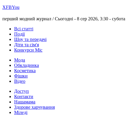
Х
FB
You
перший модний журнал /
Сьогодні - 8 сер 2026, 3:30 -
субота
Всі статті
Події
Шоу та передачі
Діти та сім'я
Конкурси Міс
Мода
Обкладинка
Косметика
Фішки
Відео
Доступ
Контакти
Нашамама
Здорове харчування
Міледі