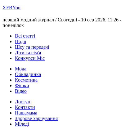
Х
FB
You
перший модний журнал /
Сьогодні - 10 сер 2026, 11:26 -
понеділок
Всі статті
Події
Шоу та передачі
Діти та сім'я
Конкурси Міс
Мода
Обкладинка
Косметика
Фішки
Відео
Доступ
Контакти
Нашамама
Здорове харчування
Міледі