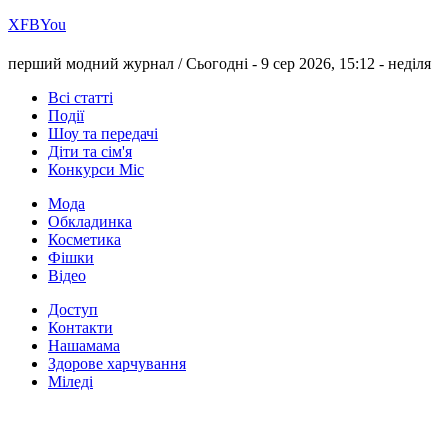
Х
FB
You
перший модний журнал /
Сьогодні - 9 сер 2026, 15:12 -
неділя
Всі статті
Події
Шоу та передачі
Діти та сім'я
Конкурси Міс
Мода
Обкладинка
Косметика
Фішки
Відео
Доступ
Контакти
Нашамама
Здорове харчування
Міледі