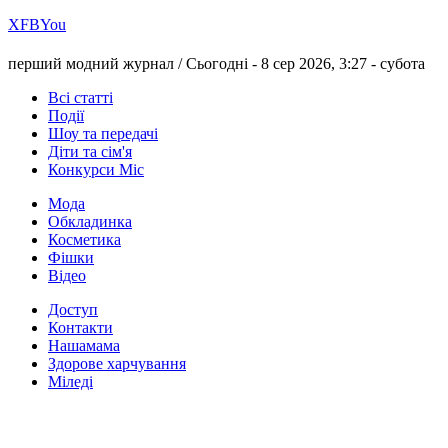
Х
FB
You
перший модний журнал /
Сьогодні - 8 сер 2026, 3:27 -
субота
Всі статті
Події
Шоу та передачі
Діти та сім'я
Конкурси Міс
Мода
Обкладинка
Косметика
Фішки
Відео
Доступ
Контакти
Нашамама
Здорове харчування
Міледі