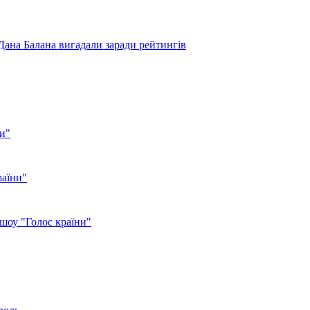
 Дана Балана вигадали заради рейтингів
ни"
раїни"
 шоу "Голос країни"