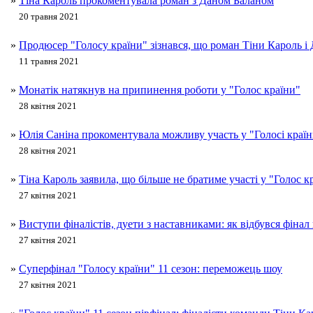
»
Тіна Кароль прокоментувала роман з Даном Баланом
20 травня 2021
»
Продюсер "Голосу країни" зізнався, що роман Тіни Кароль і
11 травня 2021
»
Монатік натякнув на припинення роботи у "Голос країни"
28 квітня 2021
»
Юлія Саніна прокоментувала можливу участь у "Голосі краї
28 квітня 2021
»
Тіна Кароль заявила, що більше не братиме участі у "Голос к
27 квітня 2021
»
Виступи фіналістів, дуети з наставниками: як відбувся фінал
27 квітня 2021
»
Суперфінал "Голосу країни" 11 сезон: переможець шоу
27 квітня 2021