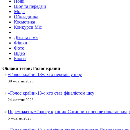
Події
Шоу та передачі
Мода
Обкладинка
Косметика
Конкурси Міс
Діти та сім'я
Фішки
Фото
Відео
Блоги
Облако тегов:
Голос країни
»
«Голос країни-13»: хто переміг у шоу
30 жовтня 2023
»
«Голос країни-13»: хто став фіналістом шоу
24 жовтня 2023
»
Переможець «Голосу країни» Сасанчин вперше показав кварт
5 жовтня 2023