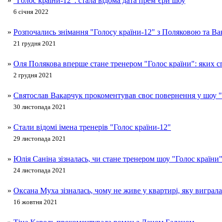
»
"Голос країни-12": стала відома дата прем’єри шоу
6 січня 2022
»
Розпочались знімання "Голосу країни-12" з Поляковою та 
21 грудня 2021
»
Оля Полякова вперше стане тренером "Голос країни": яких с
2 грудня 2021
»
Святослав Вакарчук прокоментував своє повернення у шоу "
30 листопада 2021
»
Стали відомі імена тренерів "Голос країни-12"
29 листопада 2021
»
Юлія Саніна зізналась, чи стане тренером шоу "Голос країни
24 листопада 2021
»
Оксана Муха зізналась, чому не живе у квартирі, яку виграла
16 жовтня 2021