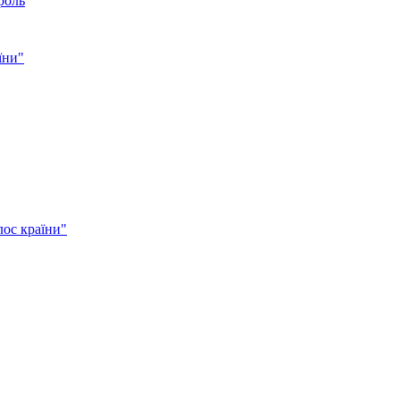
роль
їни"
лос країни"