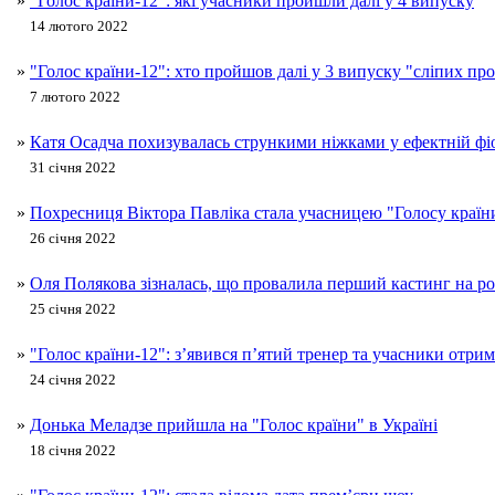
»
"Голос країни-12": які учасники пройшли далі у 4 випуску
14 лютого 2022
»
"Голос країни-12": хто пройшов далі у 3 випуску "сліпих пр
7 лютого 2022
»
Катя Осадча похизувалась стрункими ніжками у ефектній фіо
31 січня 2022
»
Похресниця Віктора Павліка стала учасницею "Голосу країн
26 січня 2022
»
Оля Полякова зізналась, що провалила перший кастинг на ро
25 січня 2022
»
"Голос країни-12": з’явився п’ятий тренер та учасники отр
24 січня 2022
»
Донька Меладзе прийшла на "Голос країни" в Україні
18 січня 2022