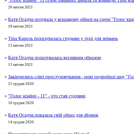
»
"Голос країни" 11 сезон півфінал: фіналісти команди Тіни Ка
20 квітня 2021
»
Катя Осадча позувала у яскравому образі на сцені "Голос кра
19 квітня 2021
»
Тіна Кароль похизувалась грудьми у луці для знімань
13 квітня 2021
»
Катя Осадча похизувалась весняним образом
13 квітня 2021
»
Закінчились сліпі прослуховування - нові подробиці шоу "Го
21 грудня 2020
»
"Голос країни - 11" - хто став суддями
16 грудня 2020
»
Катя Осадча показала свій образ для зйомок
14 грудня 2020