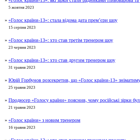
»
«Голос країни-13»: які зірки стали радниками Пивоварова та
5 жовтня 2023
»
«Голос країни-13»: стала відома дата прем’єри шоу
15 серпня 2023
»
«Голос країни-13»: хто став третім тренером шоу
23 червня 2023
»
«Голос країни-13»: хто став другим тренером шоу
31 травня 2023
»
Юрій Горбунов розсекретив, що «Голос країни-13» зніматиму
25 травня 2023
»
Продюсер «Голосу країни» пояснив, чому російські зірки бу
21 травня 2023
»
«Голос країни» з новим тренером
16 травня 2023