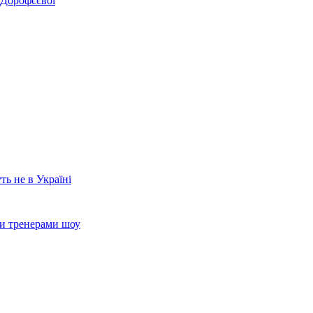
 Дорофєєвої
ть не в Україні
ли тренерами шоу