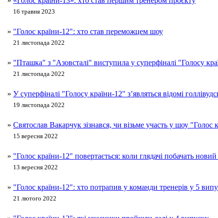
»
«Голос країни-13»: хто став першим тренером проєкту
16 травня 2023
»
"Голос країни-12": хто став переможцем шоу
21 листопада 2022
»
"Пташка" з "Азовсталі" виступила у суперфіналі "Голосу кр
21 листопада 2022
»
У суперфіналі "Голосу країни-12" з’являться відомі голлівудсь
19 листопада 2022
»
Святослав Вакарчук зізнався, чи візьме участь у шоу "Голос 
15 вересня 2022
»
"Голос країни-12" повертається: коли глядачі побачать новий
13 вересня 2022
»
"Голос країни-12": хто потрапив у команди тренерів у 5 вип
21 лютого 2022