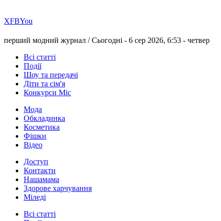
Х
FB
You
перший модний журнал /
Сьогодні - 6 сер 2026, 6:53 -
четвер
Всі статті
Події
Шоу та передачі
Діти та сім'я
Конкурси Міс
Мода
Обкладинка
Косметика
Фішки
Відео
Доступ
Контакти
Нашамама
Здорове харчування
Міледі
Всі статті