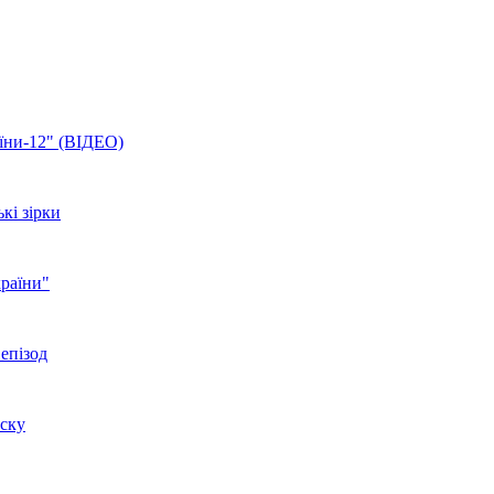
аїни-12" (ВІДЕО)
кі зірки
країни"
 епізод
уску