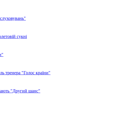
ослуховувань"
летовій сукні
и"
ль тренера "Голос країни"
имають "Другий шанс"