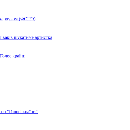
Вакарчуком (ФОТО)
піваків шукатиме артистка
Голос країни"
"
 на "Голосі країни"