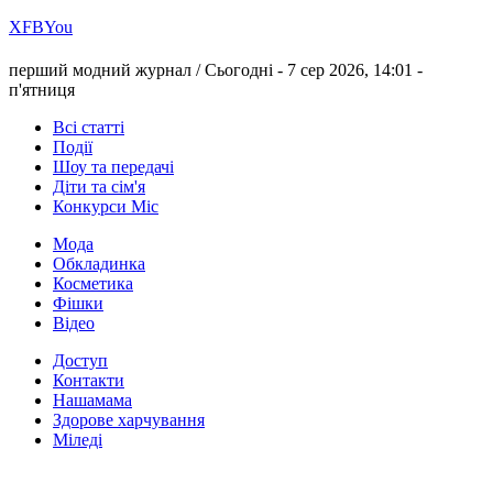
Х
FB
You
перший модний журнал /
Сьогодні - 7 сер 2026, 14:01 -
п'ятниця
Всі статті
Події
Шоу та передачі
Діти та сім'я
Конкурси Міс
Мода
Обкладинка
Косметика
Фішки
Відео
Доступ
Контакти
Нашамама
Здорове харчування
Міледі