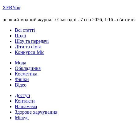
Х
FB
You
перший модний журнал /
Сьогодні - 7 сер 2026, 1:16 -
п'ятниця
Всі статті
Події
Шоу та передачі
Діти та сім'я
Конкурси Міс
Мода
Обкладинка
Косметика
Фішки
Відео
Доступ
Контакти
Нашамама
Здорове харчування
Міледі