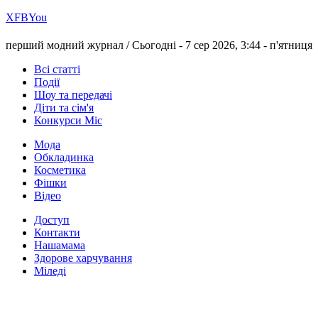
Х
FB
You
перший модний журнал /
Сьогодні - 7 сер 2026, 3:44 -
п'ятниця
Всі статті
Події
Шоу та передачі
Діти та сім'я
Конкурси Міс
Мода
Обкладинка
Косметика
Фішки
Відео
Доступ
Контакти
Нашамама
Здорове харчування
Міледі