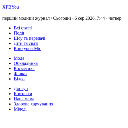
Х
FB
You
перший модний журнал /
Сьогодні - 6 сер 2026, 7:44 -
четвер
Всі статті
Події
Шоу та передачі
Діти та сім'я
Конкурси Міс
Мода
Обкладинка
Косметика
Фішки
Відео
Доступ
Контакти
Нашамама
Здорове харчування
Міледі