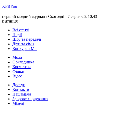
Х
FB
You
перший модний журнал /
Сьогодні - 7 сер 2026, 10:43 -
п'ятниця
Всі статті
Події
Шоу та передачі
Діти та сім'я
Конкурси Міс
Мода
Обкладинка
Косметика
Фішки
Відео
Доступ
Контакти
Нашамама
Здорове харчування
Міледі