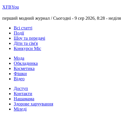
Х
FB
You
перший модний журнал /
Сьогодні - 9 сер 2026, 8:28 -
неділя
Всі статті
Події
Шоу та передачі
Діти та сім'я
Конкурси Міс
Мода
Обкладинка
Косметика
Фішки
Відео
Доступ
Контакти
Нашамама
Здорове харчування
Міледі