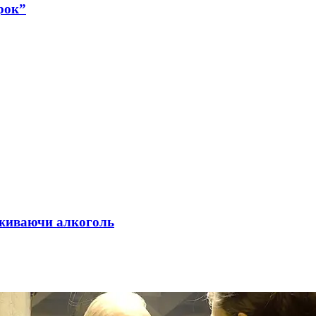
рок”
 вживаючи алкоголь