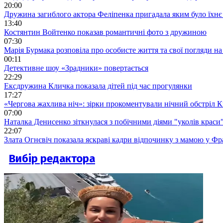
20:00
Дружина загиблого актора Феліпенка пригадала яким було їхнє 
13:40
Костянтин Войтенко показав романтичні фото з дружиною
07:30
Марія Бурмака розповіла про особисте життя та свої погляди на
00:11
Детективне шоу «Зрадники» повертається
22:29
Ексдружина Кличка показала дітей під час прогулянки
17:27
«Чергова жахлива ніч»: зірки прокоментували нічний обстріл 
07:00
Наталка Денисенко зіткнулася з побічними діями "уколів краси
22:07
Злата Огнєвіч показала яскраві кадри відпочинку з мамою у Фр
Вибір редактора