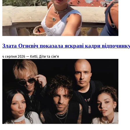
Злата Огнєвіч показала яскраві кадри відпочинк
4 серпня 2026 — Ketti, Діти та сім'я