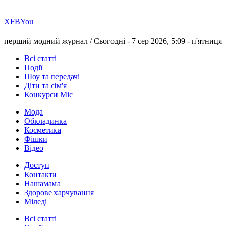
Х
FB
You
перший модний журнал /
Сьогодні - 7 сер 2026, 5:09 -
п'ятниця
Всі статті
Події
Шоу та передачі
Діти та сім'я
Конкурси Міс
Мода
Обкладинка
Косметика
Фішки
Відео
Доступ
Контакти
Нашамама
Здорове харчування
Міледі
Всі статті