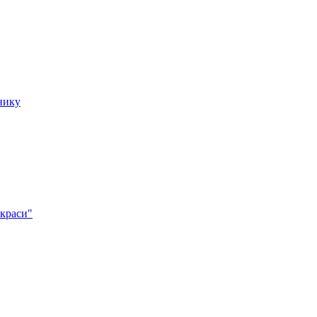
нику
 краси"