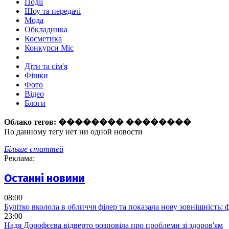
Події
Шоу та передачі
Мода
Обкладинка
Косметика
Конкурси Міс
Діти та сім'я
Фішки
Фото
Відео
Блоги
Облако тегов:
�������� ��������
По данному тегу нет ни одной новости
Більше статтей
Реклама:
Останні новини
08:00
Булітко вколола в обличчя філер та показала нову зовнішність: ф
23:00
Надя Дорофєєва відверто розповіла про проблеми зі здоров'ям