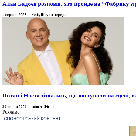
Алан Бадоєв розповів, хто пройде на “Фабрику зі
4 серпня 2026 — Ketti, Шоу та передачі
Потап і Настя зізнались, що виступали на сцені,
30 липня 2026 — admin, Фішки
Реклама: