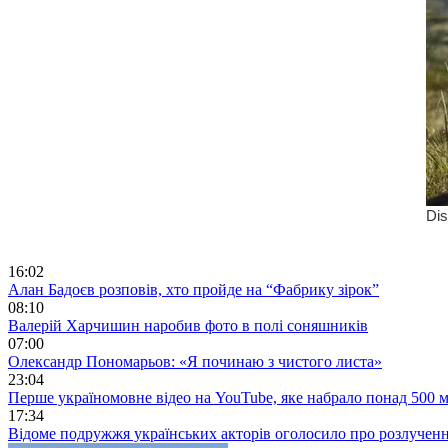
16:02
Алан Бадоєв розповів, хто пройде на “Фабрику зірок”
08:10
Валерій Харчишин наробив фото в полі соняшників
07:00
Олександр Пономарьов: «Я починаю з чистого листа»
23:04
Перше україномовне відео на YouTube, яке набрало понад 500 м
17:34
Відоме подружжя українських акторів оголосило про розлучен