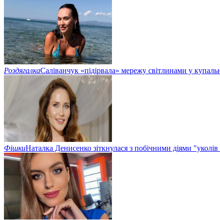
Роздягалка
Саліванчук «підірвала» мережу світлинами у купаль
Фішки
Наталка Денисенко зіткнулася з побічними діями "уколів