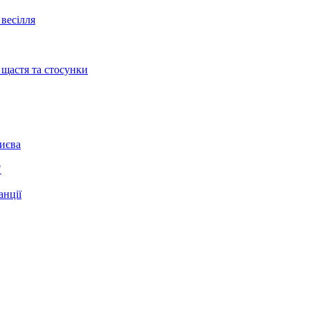
весілля
 щастя та стосунки
Києва
"
анції