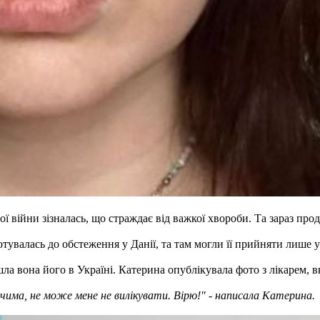
 війни зізналась, що страждає від важкої хвороби. Та зараз про
тувалась до обстеження у Данії, та там могли її прийняти лише у
ла вона його в Україні. Катерина опублікувала фото з лікарем, 
чима, не може мене не вилікувати. Вірю!" - написала Катерина.