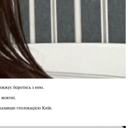
довжує боротись з нею.
 жовтні.
вказавши геолокацією Київ.