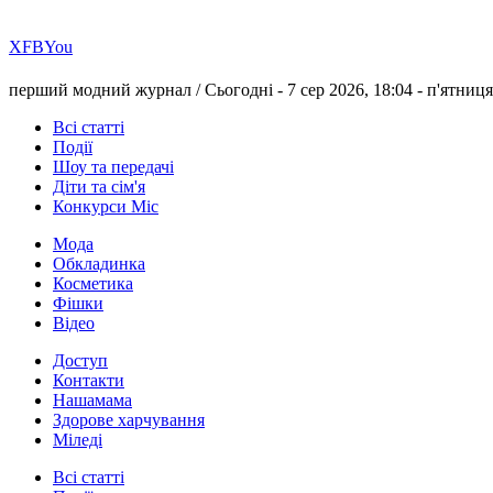
Х
FB
You
перший модний журнал /
Сьогодні - 7 сер 2026, 18:04 -
п'ятниця
Всі статті
Події
Шоу та передачі
Діти та сім'я
Конкурси Міс
Мода
Обкладинка
Косметика
Фішки
Відео
Доступ
Контакти
Нашамама
Здорове харчування
Міледі
Всі статті