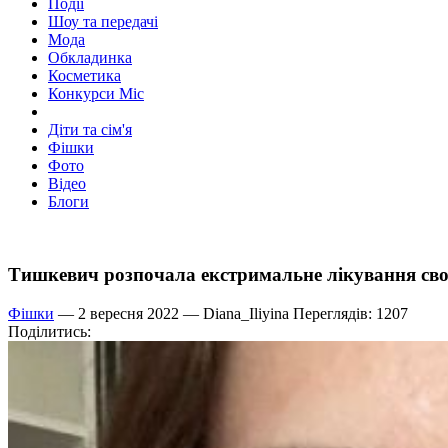
Події
Шоу та передачі
Мода
Обкладинка
Косметика
Конкурси Міс
Діти та сім'я
Фішки
Фото
Відео
Блоги
Тишкевич розпочала екстримальне лікування своє
Фішки
— 2 вересня 2022 —
Diana_Iliyina
Переглядів: 1207
Поділитись: