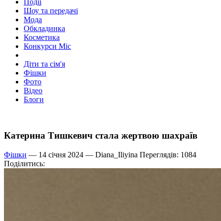
Події
Шоу та передачі
Мода
Обкладинка
Косметика
Конкурси Міс
Діти та сім'я
Фішки
Фото
Відео
Блоги
Катерина Тишкевич стала жертвою шахраїв
Фішки
— 14 січня 2024 —
Diana_Iliyina
Переглядів: 1084
Поділитись: