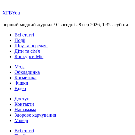
Х
FB
You
перший модний журнал /
Сьогодні - 8 сер 2026, 1:35 -
субота
Всі статті
Події
Шоу та передачі
Діти та сім'я
Конкурси Міс
Мода
Обкладинка
Косметика
Фішки
Відео
Доступ
Контакти
Нашамама
Здорове харчування
Міледі
Всі статті