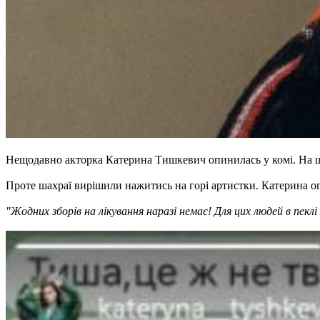
Нещодавно акторка Катерина Тишкевич опинилась у комі. На щаст
Проте шахраї вирішили нажитись на горі артистки. Катерина опу
"Жодних зборів на лікування наразі немає! Для цих людей в пекл