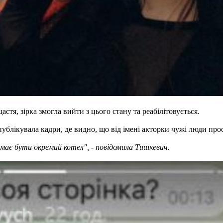
я, зірка змогла вийти з цього стану та реабілітовується.
блікувала кадри, де видно, що від імені акторки чужі люди прося
і має бути окремий котел", - повідомила Тишкевич.