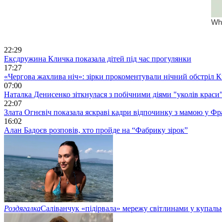
22:29
Ексдружина Кличка показала дітей під час прогулянки
17:27
«Чергова жахлива ніч»: зірки прокоментували нічний обстріл 
07:00
Наталка Денисенко зіткнулася з побічними діями "уколів краси
22:07
Злата Огнєвіч показала яскраві кадри відпочинку з мамою у Фр
16:02
Алан Бадоєв розповів, хто пройде на “Фабрику зірок”
Роздягалка
Саліванчук «підірвала» мережу світлинами у купаль