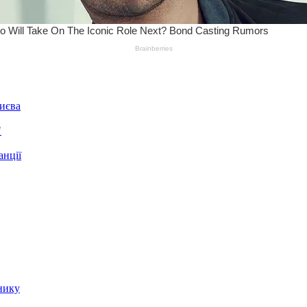
Києва
"
анції
нику