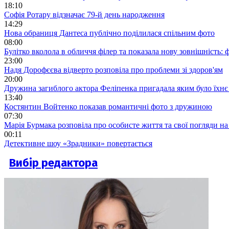
18:10
Софія Ротару відзначає 79-й день народження
14:29
Нова обраниця Дантеса публічно поділилася спільним фото
08:00
Булітко вколола в обличчя філер та показала нову зовнішність: ф
23:00
Надя Дорофєєва відверто розповіла про проблеми зі здоров'ям
20:00
Дружина загиблого актора Феліпенка пригадала яким було їхнє 
13:40
Костянтин Войтенко показав романтичні фото з дружиною
07:30
Марія Бурмака розповіла про особисте життя та свої погляди на
00:11
Детективне шоу «Зрадники» повертається
Вибір редактора