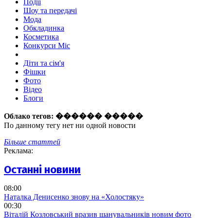
Події
Шоу та передачі
Мода
Обкладинка
Косметика
Конкурси Міс
Діти та сім'я
Фішки
Фото
Відео
Блоги
Облако тегов:
������ �����
По данному тегу нет ни одной новости
Більше статтей
Реклама:
Останні новини
08:00
Наталка Денисенко знову на «Холостяку»
00:30
Віталій Козловський вразив шанувальників новим фото