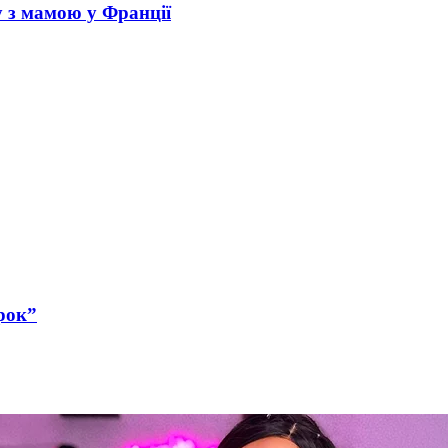
у з мамою у Франції
рок”