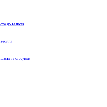
ото до та після
весілля
 щастя та стосунки