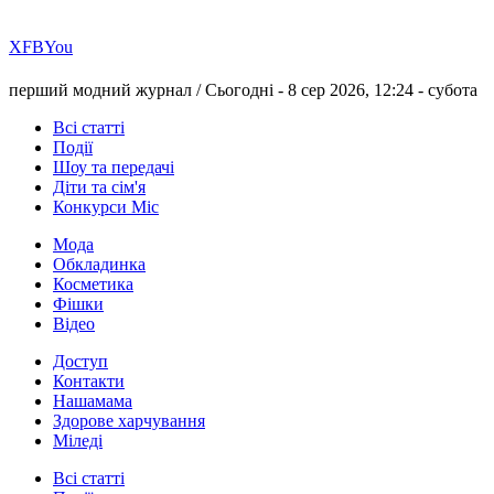
Х
FB
You
перший модний журнал /
Сьогодні - 8 сер 2026, 12:24 -
субота
Всі статті
Події
Шоу та передачі
Діти та сім'я
Конкурси Міс
Мода
Обкладинка
Косметика
Фішки
Відео
Доступ
Контакти
Нашамама
Здорове харчування
Міледі
Всі статті