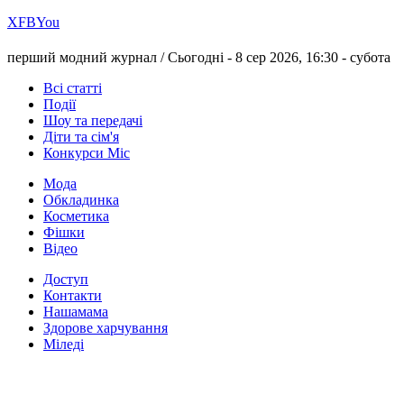
Х
FB
You
перший модний журнал /
Сьогодні - 8 сер 2026, 16:30 -
субота
Всі статті
Події
Шоу та передачі
Діти та сім'я
Конкурси Міс
Мода
Обкладинка
Косметика
Фішки
Відео
Доступ
Контакти
Нашамама
Здорове харчування
Міледі