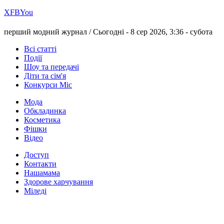
Х
FB
You
перший модний журнал /
Сьогодні - 8 сер 2026, 3:36 -
субота
Всі статті
Події
Шоу та передачі
Діти та сім'я
Конкурси Міс
Мода
Обкладинка
Косметика
Фішки
Відео
Доступ
Контакти
Нашамама
Здорове харчування
Міледі