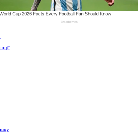
"
анції
нику