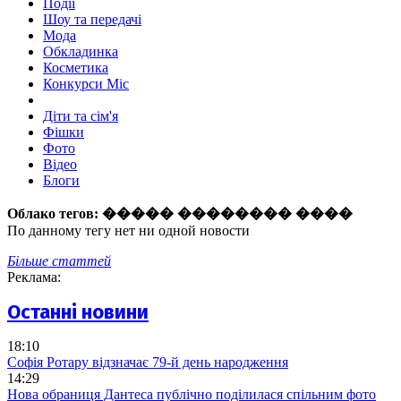
Події
Шоу та передачі
Мода
Обкладинка
Косметика
Конкурси Міс
Діти та сім'я
Фішки
Фото
Відео
Блоги
Облако тегов:
����� �������� ����
По данному тегу нет ни одной новости
Більше статтей
Реклама:
Останні новини
18:10
Софія Ротару відзначає 79-й день народження
14:29
Нова обраниця Дантеса публічно поділилася спільним фото