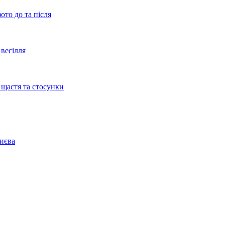
ото до та після
весілля
 щастя та стосунки
Києва