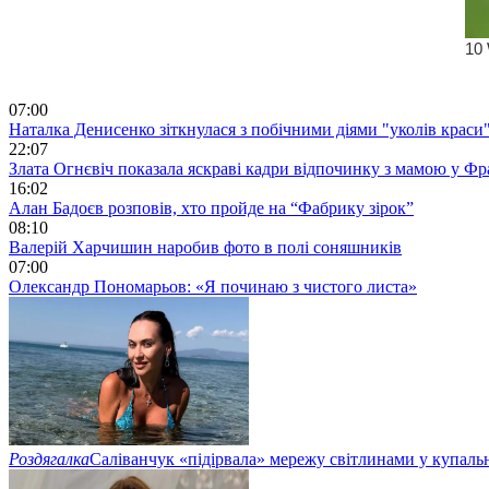
07:00
Наталка Денисенко зіткнулася з побічними діями "уколів краси
22:07
Злата Огнєвіч показала яскраві кадри відпочинку з мамою у Фр
16:02
Алан Бадоєв розповів, хто пройде на “Фабрику зірок”
08:10
Валерій Харчишин наробив фото в полі соняшників
07:00
Олександр Пономарьов: «Я починаю з чистого листа»
Роздягалка
Саліванчук «підірвала» мережу світлинами у купаль