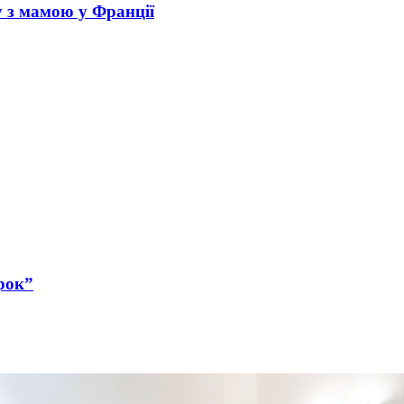
у з мамою у Франції
рок”