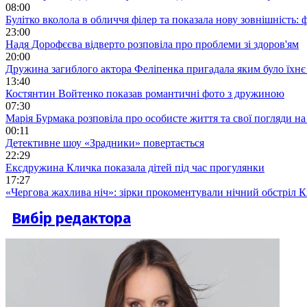
08:00
Булітко вколола в обличчя філер та показала нову зовнішність: ф
23:00
Надя Дорофєєва відверто розповіла про проблеми зі здоров'ям
20:00
Дружина загиблого актора Феліпенка пригадала яким було їхнє 
13:40
Костянтин Войтенко показав романтичні фото з дружиною
07:30
Марія Бурмака розповіла про особисте життя та свої погляди на
00:11
Детективне шоу «Зрадники» повертається
22:29
Ексдружина Кличка показала дітей під час прогулянки
17:27
«Чергова жахлива ніч»: зірки прокоментували нічний обстріл 
Вибір редактора