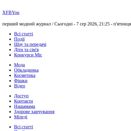
Х
FB
You
перший модний журнал /
Сьогодні - 7 сер 2026, 21:25 -
п'ятниця
Всі статті
Події
Шоу та передачі
Діти та сім'я
Конкурси Міс
Мода
Обкладинка
Косметика
Фішки
Відео
Доступ
Контакти
Нашамама
Здорове харчування
Міледі
Всі статті