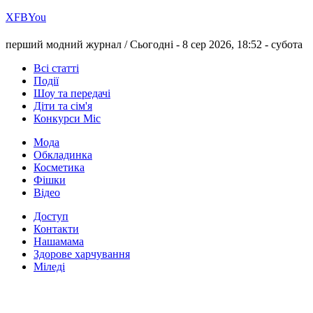
Х
FB
You
перший модний журнал /
Сьогодні - 8 сер 2026, 18:52 -
субота
Всі статті
Події
Шоу та передачі
Діти та сім'я
Конкурси Міс
Мода
Обкладинка
Косметика
Фішки
Відео
Доступ
Контакти
Нашамама
Здорове харчування
Міледі