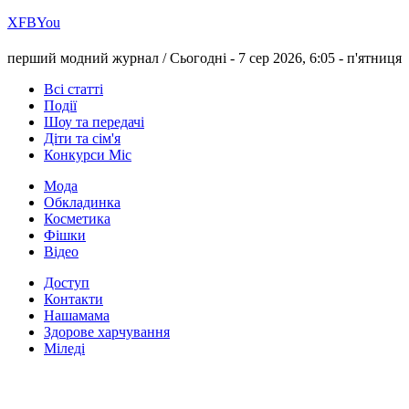
Х
FB
You
перший модний журнал /
Сьогодні - 7 сер 2026, 6:05 -
п'ятниця
Всі статті
Події
Шоу та передачі
Діти та сім'я
Конкурси Міс
Мода
Обкладинка
Косметика
Фішки
Відео
Доступ
Контакти
Нашамама
Здорове харчування
Міледі