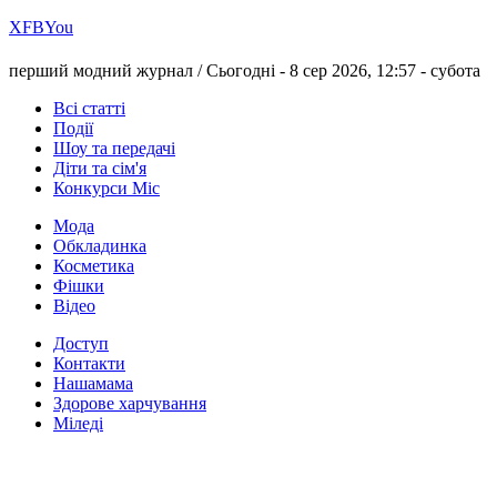
Х
FB
You
перший модний журнал /
Сьогодні - 8 сер 2026, 12:57 -
субота
Всі статті
Події
Шоу та передачі
Діти та сім'я
Конкурси Міс
Мода
Обкладинка
Косметика
Фішки
Відео
Доступ
Контакти
Нашамама
Здорове харчування
Міледі