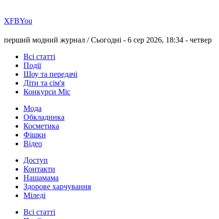
Х
FB
You
перший модний журнал /
Сьогодні - 6 сер 2026, 18:34 -
четвер
Всі статті
Події
Шоу та передачі
Діти та сім'я
Конкурси Міс
Мода
Обкладинка
Косметика
Фішки
Відео
Доступ
Контакти
Нашамама
Здорове харчування
Міледі
Всі статті