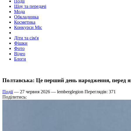
Події
Шоу та передачі
Мода
Обкладинка
Косметика
Конкурси Міс
Діти та сім'я
Фішки
Фото
Відео
Блоги
Полтавська: Це перший день народження, перед я
Події
— 27 червня 2026 —
lemberglegion
Переглядів: 371
Поділитись: