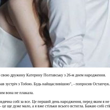
 свою дружину Катерину Полтавську з 26-м днем народження.
вав зустріч з Тобою. Будь найщасливішою", - попросив Остапчук.
им вона не плакала.
дячна собі за все. Це перший день народження, перед яким я не 
 це ще дуже мало, а я вже стільки всього встигла. Бажаю собі ст