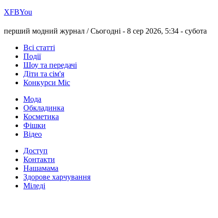
Х
FB
You
перший модний журнал /
Сьогодні - 8 сер 2026, 5:34 -
субота
Всі статті
Події
Шоу та передачі
Діти та сім'я
Конкурси Міс
Мода
Обкладинка
Косметика
Фішки
Відео
Доступ
Контакти
Нашамама
Здорове харчування
Міледі