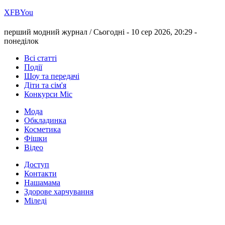
Х
FB
You
перший модний журнал /
Сьогодні - 10 сер 2026, 20:29 -
понеділок
Всі статті
Події
Шоу та передачі
Діти та сім'я
Конкурси Міс
Мода
Обкладинка
Косметика
Фішки
Відео
Доступ
Контакти
Нашамама
Здорове харчування
Міледі