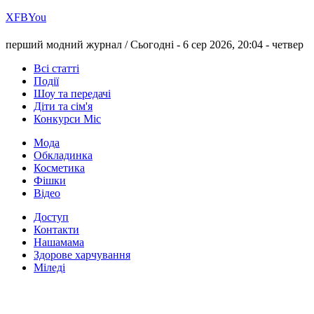
Х
FB
You
перший модний журнал /
Сьогодні - 6 сер 2026, 20:04 -
четвер
Всі статті
Події
Шоу та передачі
Діти та сім'я
Конкурси Міс
Мода
Обкладинка
Косметика
Фішки
Відео
Доступ
Контакти
Нашамама
Здорове харчування
Міледі