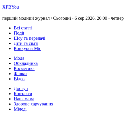
Х
FB
You
перший модний журнал /
Сьогодні - 6 сер 2026, 20:00 -
четвер
Всі статті
Події
Шоу та передачі
Діти та сім'я
Конкурси Міс
Мода
Обкладинка
Косметика
Фішки
Відео
Доступ
Контакти
Нашамама
Здорове харчування
Міледі