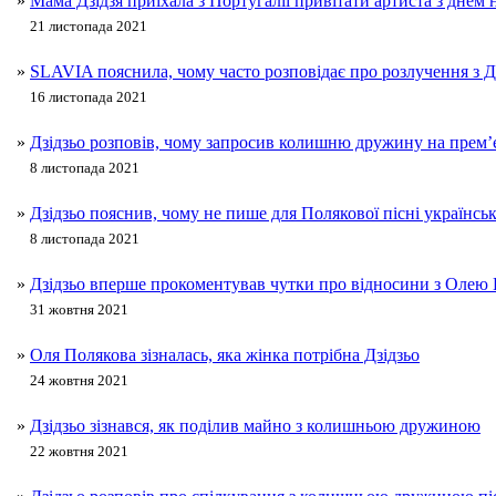
»
Мама Дзідзя приїхала з Португалії привітати артиста з дне
21 листопада 2021
»
SLAVIA пояснила, чому часто розповідає про розлучення з Д
16 листопада 2021
»
Дзідзьо розповів, чому запросив колишню дружину на прем’
8 листопада 2021
»
Дзідзьо пояснив, чому не пише для Полякової пісні українс
8 листопада 2021
»
Дзідзьо вперше прокоментував чутки про відносини з Олею
31 жовтня 2021
»
Оля Полякова зізналась, яка жінка потрібна Дзідзьо
24 жовтня 2021
»
Дзідзьо зізнався, як поділив майно з колишньою дружиною
22 жовтня 2021