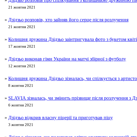
»
Дзідзьо розповів про спілкування з колишньою дружиною пі
21 жовтня 2021
»
Дзідзьо розповів, хто зайняв його серце після розлучення
21 жовтня 2021
»
Колишня дружина Дзідзьо заінтригувала фото з букетом квіт
17 жовтня 2021
»
Дзідзьо виконав гімн України на матчі збірної з футболу
12 жовтня 2021
»
Колишня дружина Дзідзьо зізналась, чи спілкується з артист
8 жовтня 2021
»
SLAVIA зізналась, чи змінить прізвище після розлучення з Дз
6 жовтня 2021
»
Дзідзьо відкрив власну піцерії та приготував піцу
3 жовтня 2021