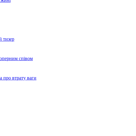
ужині
й тизер
 оперним співом
а про втрату ваги