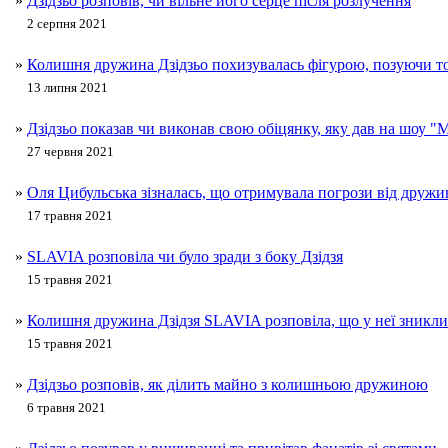
»
Дзідзьо розповів, чи вільне його серце після розлучення
2 серпня 2021
»
Колишня дружина Дзідзьо похизувалась фігурою, позуючи т
13 липня 2021
»
Дзідзьо показав чи виконав свою обіцянку, яку дав на шоу "
27 червня 2021
»
Оля Цибульська зізналась, що отримувала погрози від дружи
17 травня 2021
»
SLAVIA розповіла чи було зради з боку Дзідзя
15 травня 2021
»
Колишня дружина Дзідзя SLAVIA розповіла, що у неї зникли 
15 травня 2021
»
Дзідзьо розповів, як ділить майно з колишньою дружиною
6 травня 2021