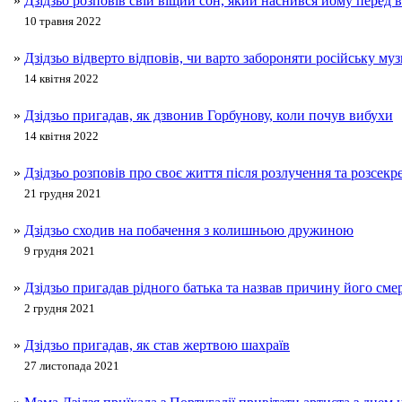
»
Дзідзьо розповів свій віщий сон, який наснився йому перед 
10 травня 2022
»
Дзідзьо відверто відповів, чи варто забороняти російську му
14 квітня 2022
»
Дзідзьо пригадав, як дзвонив Горбунову, коли почув вибухи
14 квітня 2022
»
Дзідзьо розповів про своє життя після розлучення та розсекр
21 грудня 2021
»
Дзідзьо сходив на побачення з колишньою дружиною
9 грудня 2021
»
Дзідзьо пригадав рідного батька та назвав причину його смер
2 грудня 2021
»
Дзідзьо пригадав, як став жертвою шахраїв
27 листопада 2021