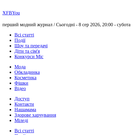
Х
FB
You
перший модний журнал /
Сьогодні - 8 сер 2026, 20:00 -
субота
Всі статті
Події
Шоу та передачі
Діти та сім'я
Конкурси Міс
Мода
Обкладинка
Косметика
Фішки
Відео
Доступ
Контакти
Нашамама
Здорове харчування
Міледі
Всі статті