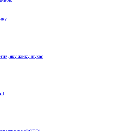
війною
зику
етив, яку жінку шукає
ті