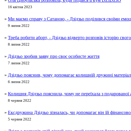
»
Оля Цибульська розповіла, куди подівся її кум DZIDZIO
16 квітня 2023
»
Ми маємо справу з Сатаною, - Дзідзьо поділився своїми емо
9 липня 2022
»
Треба робити аборт, - Дзідзьо відверто розповів історію сво
8 липня 2022
»
Дзідзьо зробив заяву про своє особисте життя
7 липня 2022
»
Дзідзьо пояснив, чому допомагає колишній дружині матеріа
6 липня 2022
»
Колишня Дзідзьо пояснила, чому не переїхала з подарованої
8 червня 2022
»
Ексдружина Дзідзьо зізналась, чи допомагає він їй фінансово
5 червня 2022