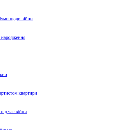
ціями щодо війни
го народження
льно
 артистом квартири
 під час війни