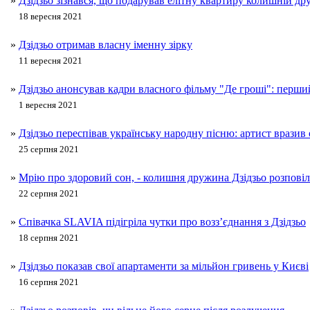
»
Дзідзьо зізнався, що подарував елітну квартиру колишній др
18 вересня 2021
»
Дзідзьо отримав власну іменну зірку
11 вересня 2021
»
Дзідзьо анонсував кадри власного фільму "Де гроші": перши
1 вересня 2021
»
Дзідзьо переспівав українську народну пісню: артист вразив
25 серпня 2021
»
Мрію про здоровий сон, - колишня дружина Дзідзьо розповіл
22 серпня 2021
»
Співачка SLAVIA підігріла чутки про возз’єднання з Дзідзьо
18 серпня 2021
»
Дзідзьо показав свої апартаменти за мільйон гривень у Києві
16 серпня 2021