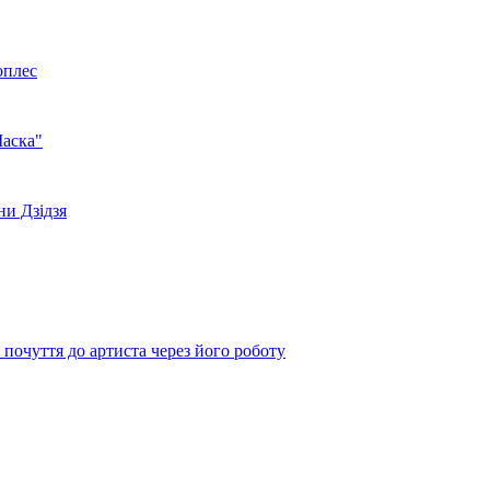
оплес
Маска"
ни Дзідзя
почуття до артиста через його роботу