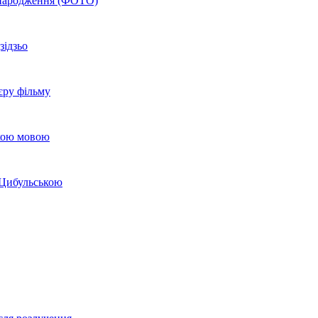
м народження (ФОТО)
зідзьо
єру фільму
ькою мовою
 Цибульською