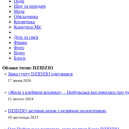
Події
Шоу та передачі
Мода
Обкладинка
Косметика
Конкурси Міс
Діти та сім'я
Фішки
Фото
Відео
Блоги
Облако тегов:
DZIDZIO
»
Зірка гурту DZIDZIO одружився
17 липня 2026
»
«Жила з клеймом коханки», - Цибульська висловилась про ч
11 лютого 2024
»
DZIDZIO заспівав разом з незрячою волонтеркою
19 листопада 2023