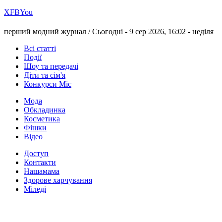
Х
FB
You
перший модний журнал /
Сьогодні - 9 сер 2026, 16:02 -
неділя
Всі статті
Події
Шоу та передачі
Діти та сім'я
Конкурси Міс
Мода
Обкладинка
Косметика
Фішки
Відео
Доступ
Контакти
Нашамама
Здорове харчування
Міледі