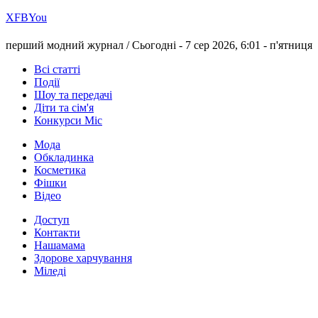
Х
FB
You
перший модний журнал /
Сьогодні - 7 сер 2026, 6:01 -
п'ятниця
Всі статті
Події
Шоу та передачі
Діти та сім'я
Конкурси Міс
Мода
Обкладинка
Косметика
Фішки
Відео
Доступ
Контакти
Нашамама
Здорове харчування
Міледі