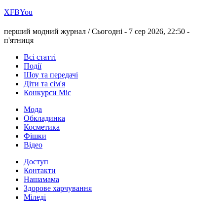
Х
FB
You
перший модний журнал /
Сьогодні - 7 сер 2026, 22:50 -
п'ятниця
Всі статті
Події
Шоу та передачі
Діти та сім'я
Конкурси Міс
Мода
Обкладинка
Косметика
Фішки
Відео
Доступ
Контакти
Нашамама
Здорове харчування
Міледі