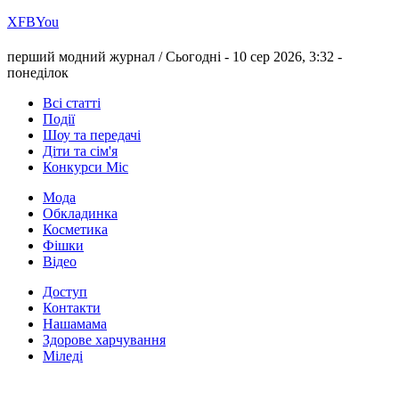
Х
FB
You
перший модний журнал /
Сьогодні - 10 сер 2026, 3:32 -
понеділок
Всі статті
Події
Шоу та передачі
Діти та сім'я
Конкурси Міс
Мода
Обкладинка
Косметика
Фішки
Відео
Доступ
Контакти
Нашамама
Здорове харчування
Міледі