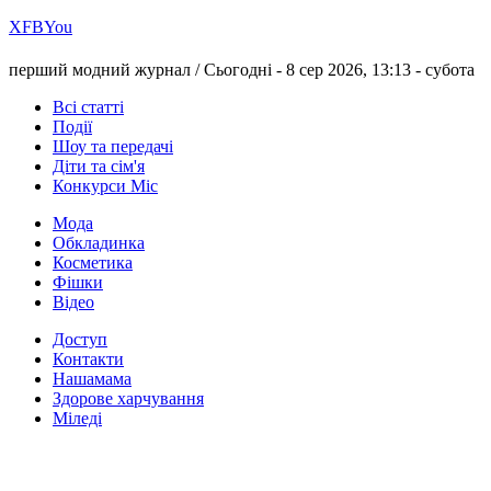
Х
FB
You
перший модний журнал /
Сьогодні - 8 сер 2026, 13:13 -
субота
Всі статті
Події
Шоу та передачі
Діти та сім'я
Конкурси Міс
Мода
Обкладинка
Косметика
Фішки
Відео
Доступ
Контакти
Нашамама
Здорове харчування
Міледі