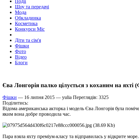
Події
Шоу та передачі
Мода
Обкладинка
Косметика
Конкурси Міс
Діти та сім'я
Фішки
Фото
Відео
Блоги
Єва Лонгорія палко цілується з коханим на яхті
Фішки
— 16 липня 2015 —
yulia
Переглядів: 3325
Поділитись:
Відома американська акторка і модель Єва Лонгорія була поміче
яким вона добре проводила час.
Пара взяла яхту преміум-класу та відправилась у відкрите море.