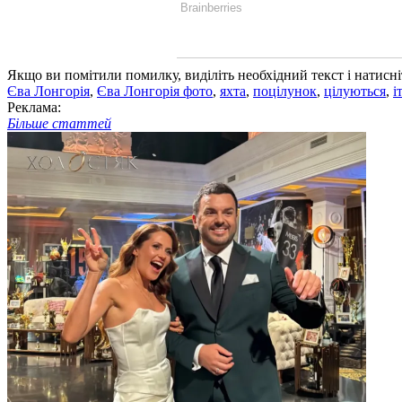
Якщо ви помітили помилку, виділіть необхідний текст і натисніт
Єва Лонгорія
,
Єва Лонгорія фото
,
яхта
,
поцілунок
,
цілуються
,
і
Реклама:
Більше статтей