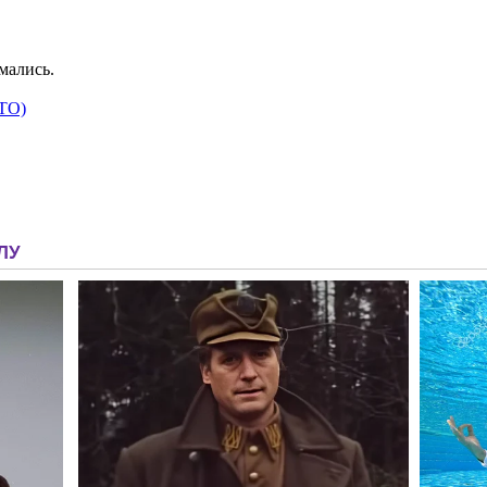
ймались.
ОТО)