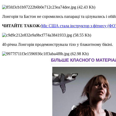
Лонгорія та Бастон не соромились папараці та цілувались і обі
ЧИТАЙТЕ ТАКОЖ:
Міс США стала інструктор з фітнесу (Ф
40-річна Лонгорія продемонструвала тіло у блакитному бікіні.