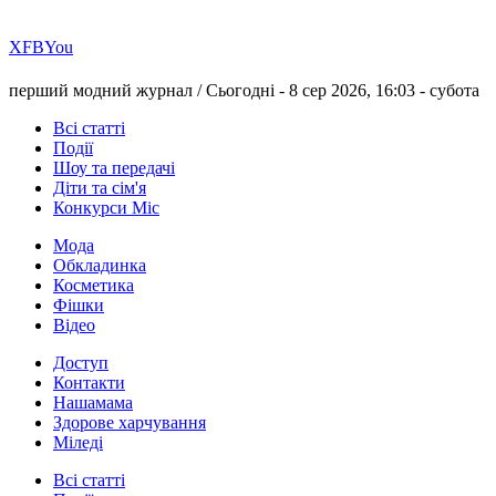
Х
FB
You
перший модний журнал /
Сьогодні - 8 сер 2026, 16:03 -
субота
Всі статті
Події
Шоу та передачі
Діти та сім'я
Конкурси Міс
Мода
Обкладинка
Косметика
Фішки
Відео
Доступ
Контакти
Нашамама
Здорове харчування
Міледі
Всі статті