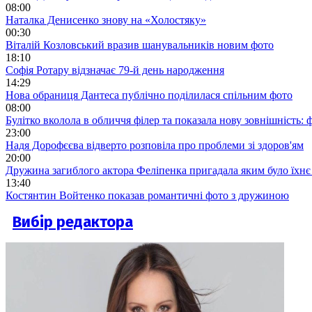
08:00
Наталка Денисенко знову на «Холостяку»
00:30
Віталій Козловський вразив шанувальників новим фото
18:10
Софія Ротару відзначає 79-й день народження
14:29
Нова обраниця Дантеса публічно поділилася спільним фото
08:00
Булітко вколола в обличчя філер та показала нову зовнішність: ф
23:00
Надя Дорофєєва відверто розповіла про проблеми зі здоров'ям
20:00
Дружина загиблого актора Феліпенка пригадала яким було їхнє 
13:40
Костянтин Войтенко показав романтичні фото з дружиною
Вибір редактора