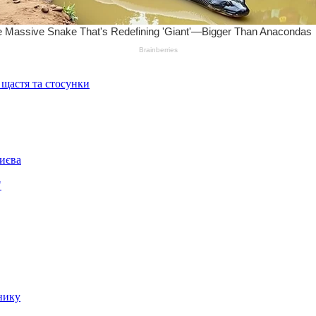
 щастя та стосунки
Києва
"
нику