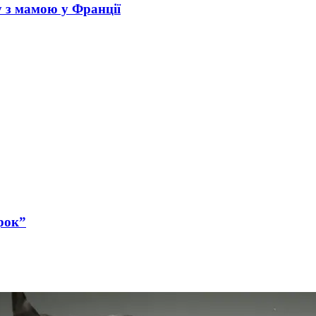
у з мамою у Франції
рок”