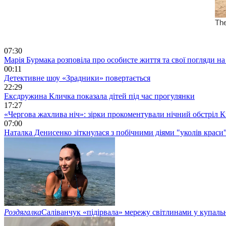
07:30
Марія Бурмака розповіла про особисте життя та свої погляди на
00:11
Детективне шоу «Зрадники» повертається
22:29
Ексдружина Кличка показала дітей під час прогулянки
17:27
«Чергова жахлива ніч»: зірки прокоментували нічний обстріл 
07:00
Наталка Денисенко зіткнулася з побічними діями "уколів краси
Роздягалка
Саліванчук «підірвала» мережу світлинами у купаль