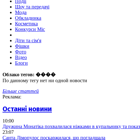
Події
Шоу та передачі
Мода
Обкладинка
Косметика
Конкурси Міс
Діти та сім'я
Фішки
Фото
Відео
Блоги
Облако тегов:
����
По данному тегу нет ни одной новости
Більше статтей
Реклама:
Останні новини
10:00
Дружина Монатіка похвалилася ніжками в купальнику та показ
23:07
Санта Дімопулос поскаржилася, що погладшала