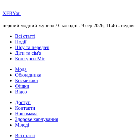
Х
FB
You
перший модний журнал /
Сьогодні - 9 сер 2026, 11:46 -
неділя
Всі статті
Події
Шоу та передачі
Діти та сім'я
Конкурси Міс
Мода
Обкладинка
Косметика
Фішки
Відео
Доступ
Контакти
Нашамама
Здорове харчування
Міледі
Всі статті