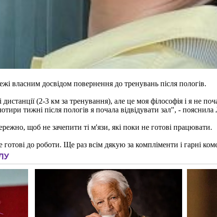
режі власним досвідом повернення до тренувань після пологів.
 дистанції (2-3 км за тренування), але це моя філософія і я не п
чотири тижні після пологів я почала відвідувати зал", - пояснила 
режно, щоб не зачепити ті м'язи, які поки не готові працювати.
е готові до роботи. Ще раз всім дякую за компліменти і гарні ком