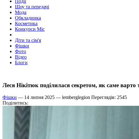
Події
Шоу та передачі
Мода
Обкладинка
Косметика
Конкурси Міс
Діти та сім'я
Фішки
Фото
Відео
Блоги
Леся Нікітюк поділилася секретом, як саме варто 
Фішки
— 14 липня 2025 —
lemberglegion
Переглядів: 2545
Поділитись: