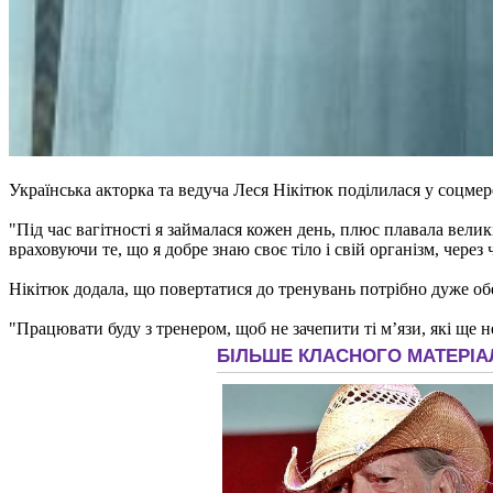
Українська акторка та ведуча Леся Нікітюк поділилася у соцме
"Під час вагітності я займалася кожен день, плюс плавала великі
враховуючи те, що я добре знаю своє тіло і свій організм, через 
Нікітюк додала, що повертатися до тренувань потрібно дуже обе
"Працювати буду з тренером, щоб не зачепити ті мʼязи, які ще н