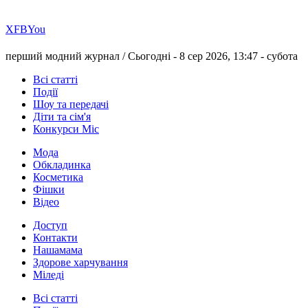
Х
FB
You
перший модний журнал /
Сьогодні - 8 сер 2026, 13:47 -
субота
Всі статті
Події
Шоу та передачі
Діти та сім'я
Конкурси Міс
Мода
Обкладинка
Косметика
Фішки
Відео
Доступ
Контакти
Нашамама
Здорове харчування
Міледі
Всі статті