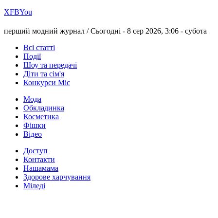
Х
FB
You
перший модний журнал /
Сьогодні - 8 сер 2026, 3:06 -
субота
Всі статті
Події
Шоу та передачі
Діти та сім'я
Конкурси Міс
Мода
Обкладинка
Косметика
Фішки
Відео
Доступ
Контакти
Нашамама
Здорове харчування
Міледі