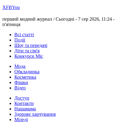
Х
FB
You
перший модний журнал /
Сьогодні - 7 сер 2026, 11:24 -
п'ятниця
Всі статті
Події
Шоу та передачі
Діти та сім'я
Конкурси Міс
Мода
Обкладинка
Косметика
Фішки
Відео
Доступ
Контакти
Нашамама
Здорове харчування
Міледі