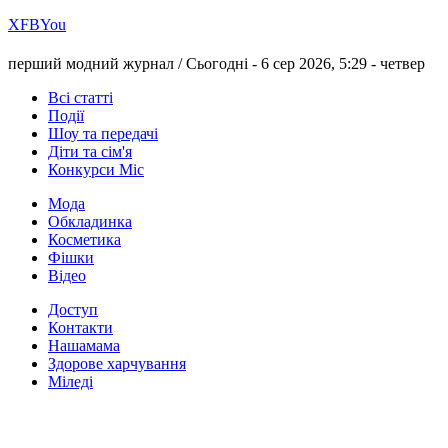
Х
FB
You
перший модний журнал /
Сьогодні - 6 сер 2026, 5:29 -
четвер
Всі статті
Події
Шоу та передачі
Діти та сім'я
Конкурси Міс
Мода
Обкладинка
Косметика
Фішки
Відео
Доступ
Контакти
Нашамама
Здорове харчування
Міледі