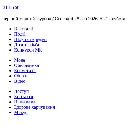
Х
FB
You
перший модний журнал /
Сьогодні - 8 сер 2026, 5:21 -
субота
Всі статті
Події
Шоу та передачі
Діти та сім'я
Конкурси Міс
Мода
Обкладинка
Косметика
Фішки
Відео
Доступ
Контакти
Нашамама
Здорове харчування
Міледі