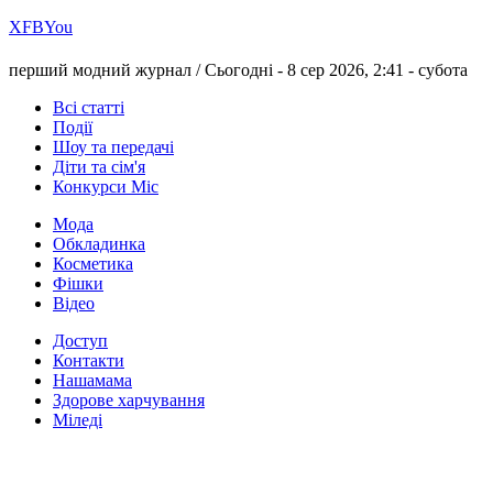
Х
FB
You
перший модний журнал /
Сьогодні - 8 сер 2026, 2:41 -
субота
Всі статті
Події
Шоу та передачі
Діти та сім'я
Конкурси Міс
Мода
Обкладинка
Косметика
Фішки
Відео
Доступ
Контакти
Нашамама
Здорове харчування
Міледі