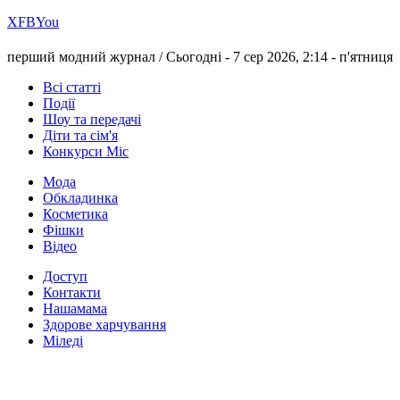
Х
FB
You
перший модний журнал /
Сьогодні - 7 сер 2026, 2:14 -
п'ятниця
Всі статті
Події
Шоу та передачі
Діти та сім'я
Конкурси Міс
Мода
Обкладинка
Косметика
Фішки
Відео
Доступ
Контакти
Нашамама
Здорове харчування
Міледі