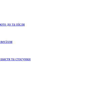
ото до та після
весілля
 щастя та стосунки