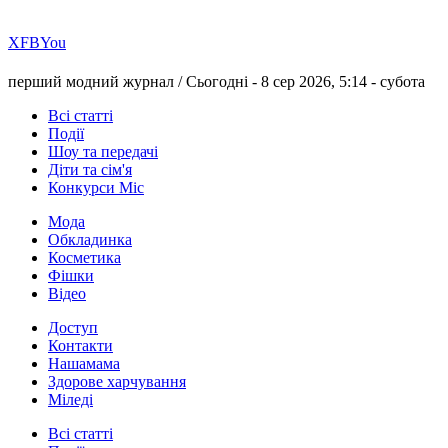
Х
FB
You
перший модний журнал /
Сьогодні - 8 сер 2026, 5:14 -
субота
Всі статті
Події
Шоу та передачі
Діти та сім'я
Конкурси Міс
Мода
Обкладинка
Косметика
Фішки
Відео
Доступ
Контакти
Нашамама
Здорове харчування
Міледі
Всі статті