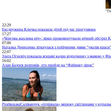
22:29
Ексдружина Кличка показала дітей під час прогулянки
17:27
«Чергова жахлива ніч»: зірки прокоментували нічний обстріл 
07:00
Наталка Денисенко зіткнулася з побічними діями "уколів краси
22:07
Злата Огнєвіч показала яскраві кадри відпочинку з мамою у Фр
16:02
Алан Бадоєв розповів, хто пройде на “Фабрику зірок”
Роздягалка
Саліванчук «підірвала» мережу світлинами у купаль