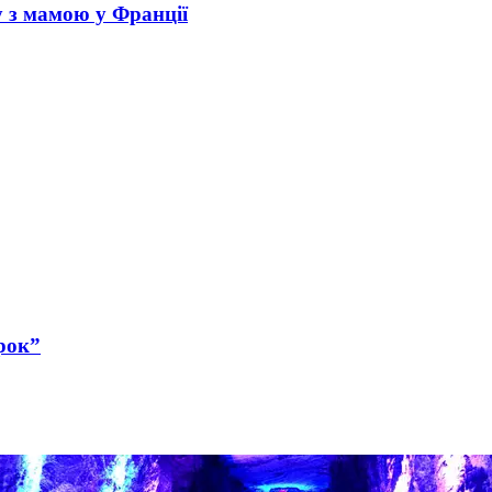
у з мамою у Франції
рок”