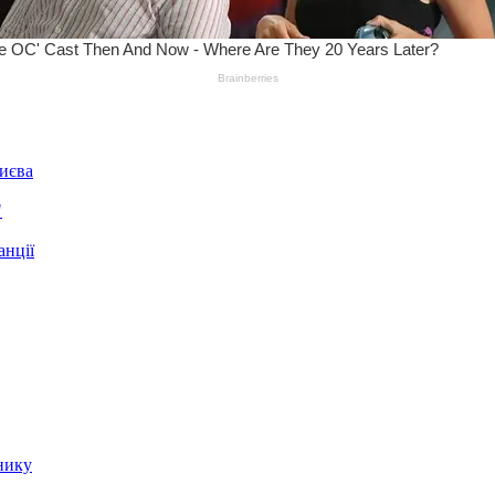
Києва
"
анції
нику