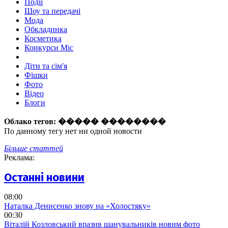
Події
Шоу та передачі
Мода
Обкладинка
Косметика
Конкурси Міс
Діти та сім'я
Фішки
Фото
Відео
Блоги
Облако тегов:
����� ��������
По данному тегу нет ни одной новости
Більше статтей
Реклама:
Останні новини
08:00
Наталка Денисенко знову на «Холостяку»
00:30
Віталій Козловський вразив шанувальників новим фото