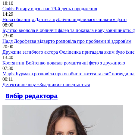
18:10
Софія Ротару відзначає 79-й день народження
14:29
Нова обраниця Дантеса публічно поділилася спільним фото
08:00
Булітко вколола в обличчя філер та показала нову зовнішність: ф
23:00
Надя Дорофєєва відверто розповіла про проблеми зі здоров'ям
20:00
Дружина загиблого актора Феліпенка пригадала яким було їхнє 
13:40
Костянтин Войтенко показав романтичні фото з дружиною
07:30
Марія Бурмака розповіла про особисте життя та свої погляди на
00:11
Детективне шоу «Зрадники» повертається
Вибір редактора