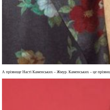
А прізвище Насті Каменських – Жмур. Каменських – це прізвищ