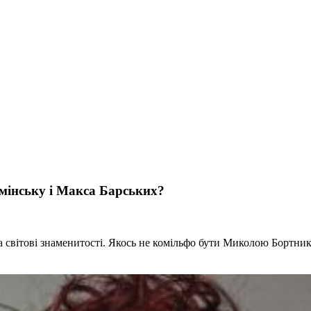
амінську і Макса Барських?
та світові знаменитості. Якось не комільфо бути Миколою Бортник