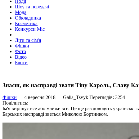
Події
Шоу та передачі
Мода
Обкладинка
Косметика
Конкурси Міс
Діти та сім'я
Фішки
Фото
Відео
Блоги
Знаєш, як насправді звати Тіну Кароль, Славу К
Фішки
— 4 вересня 2018 —
Galia_Tsvyk
Переглядів: 3254
Поділитись:
Ім'я вирішує все або майже все. Це ще раз доводять українські 
Барських насправді зветься Миколою Бортником.