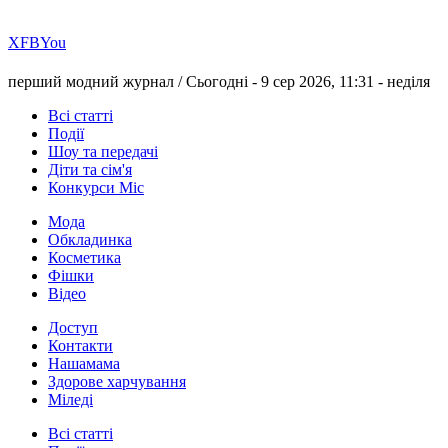
Х
FB
You
перший модний журнал /
Сьогодні - 9 сер 2026, 11:31 -
неділя
Всі статті
Події
Шоу та передачі
Діти та сім'я
Конкурси Міс
Мода
Обкладинка
Косметика
Фішки
Відео
Доступ
Контакти
Нашамама
Здорове харчування
Міледі
Всі статті