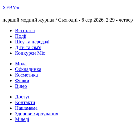
Х
FB
You
перший модний журнал /
Сьогодні - 6 сер 2026, 2:29 -
четвер
Всі статті
Події
Шоу та передачі
Діти та сім'я
Конкурси Міс
Мода
Обкладинка
Косметика
Фішки
Відео
Доступ
Контакти
Нашамама
Здорове харчування
Міледі