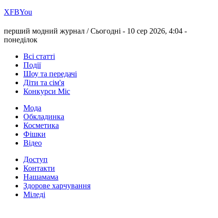
Х
FB
You
перший модний журнал /
Сьогодні - 10 сер 2026, 4:04 -
понеділок
Всі статті
Події
Шоу та передачі
Діти та сім'я
Конкурси Міс
Мода
Обкладинка
Косметика
Фішки
Відео
Доступ
Контакти
Нашамама
Здорове харчування
Міледі