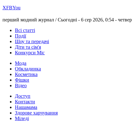
Х
FB
You
перший модний журнал /
Сьогодні - 6 сер 2026, 0:54 -
четвер
Всі статті
Події
Шоу та передачі
Діти та сім'я
Конкурси Міс
Мода
Обкладинка
Косметика
Фішки
Відео
Доступ
Контакти
Нашамама
Здорове харчування
Міледі