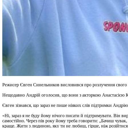
Режисер Євген Синельников висловився про розлучення свого 
Нещодавно Андрій оголосив, що вони з акторкою Анастасією К
Євген зізнався, що зараз не пише ніяких слів підтримки Андрію
«Ні, зараз я не буду йому нічого писати й підтримувати. Він в
самостійно. Через пів року йому треба говорити: „Бачиш чувак, 
краще. Жити з людиною, яку ти не любиш, гірше, ніж розійтис