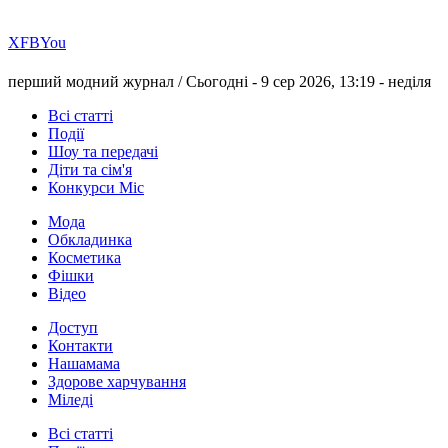
Х
FB
You
перший модний журнал /
Сьогодні - 9 сер 2026, 13:19 -
неділя
Всі статті
Події
Шоу та передачі
Діти та сім'я
Конкурси Міс
Мода
Обкладинка
Косметика
Фішки
Відео
Доступ
Контакти
Нашамама
Здорове харчування
Міледі
Всі статті