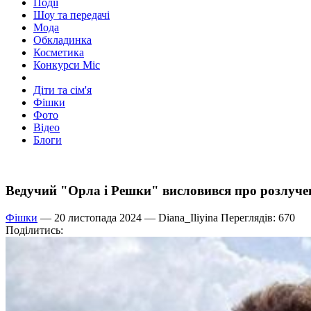
Події
Шоу та передачі
Мода
Обкладинка
Косметика
Конкурси Міс
Діти та сім'я
Фішки
Фото
Відео
Блоги
Ведучий "Орла і Решки" висловився про розлуче
Фішки
— 20 листопада 2024 —
Diana_Iliyina
Переглядів: 670
Поділитись: