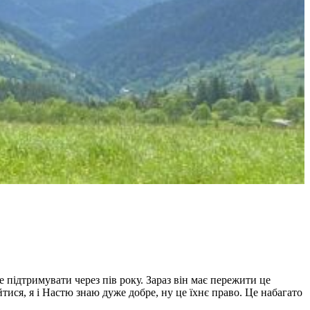
е підтримувати через пів року. Зараз він має пережити це
тися, я і Настю знаю дуже добре, ну це їхнє право. Це набагато